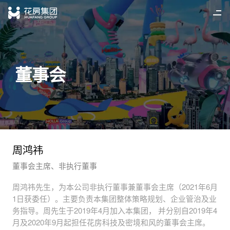
首页
简
/
繁
/
EN
董事会
新闻中心
相关业务
周鸿祎
加入我们
董事会主席、非执行董事
周鸿祎先生，为本公司非执行董事兼董事会主席（2021年6月
投资者关系
1日获委任）。主要负责本集团整体策略规划、企业管治及业
务指导。周先生于2019年4月加入本集团， 并分别自2019年4
月及2020年9月起担任花房科技及密境和风的董事会主席。