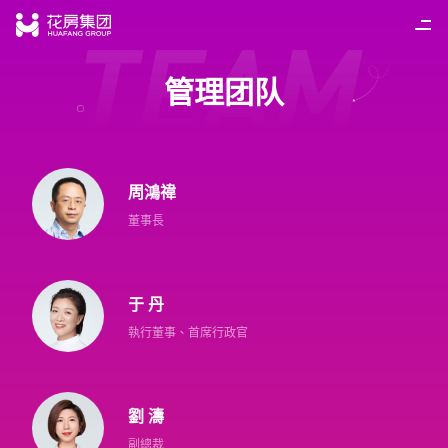
管理团队
首頁
简
/
繁
/
EN
新聞中心
周鴻禕
董事長
相關業務
于 丹
加入我們
執行董事、首席行政官
投資者關係
劉 濤
副總裁