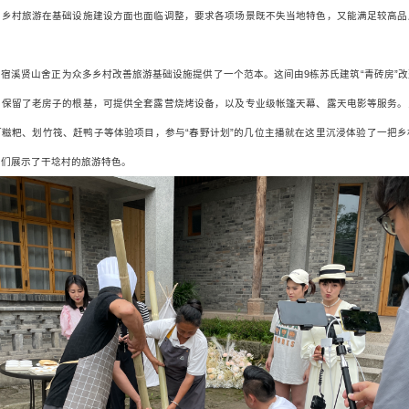
，乡村旅游在基础设施建设方面也面临调整，要求各项场景既不失当地特色，又能满足较高品
宿溪贤山舍正为众多乡村改善旅游基础设施提供了一个范本。这间由9栋苏氏建筑“青砖房”
，保留了老房子的根基，可提供全套露营烧烤设备，以及专业级帐篷天幕、露天电影等服务。
打糍粑、划竹筏、赶鸭子等体验项目，参与“春野计划”的几位主播就在这里沉浸体验了一把乡
户们展示了干埝村的旅游特色。
投资者关系