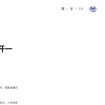
简
/
繁
/
EN
开一
埝村，借助直播与
约在五、六年前还