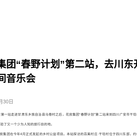
集团“春野计划”第二站，去川东
间音乐会
月30日
日，继第一站走进甘肃东乡族自治县马巷村之后，花房集团“春野计划”第二站来到四川广安市干
体验了又一个少为人知的旅行目的地。
花房集团在今年4月正式发起的乡村公益项目。本站探访的百美村庄·干埝村位于四川东部，