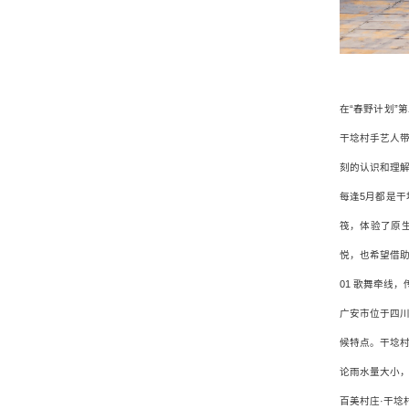
在“春野计划
干埝村手艺人
刻的认识和理
每逢5月都是
筏，体验了原
悦，也希望借
01 歌舞牵线
广安市位于四
候特点。干埝
论雨水量大小，
百美村庄·干埝