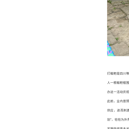
打糍粑是四川
人一根糍粑棍
办这一活动庆
此前，业内曾
供应，进而刺
划”，恰恰为
苏期获得更多