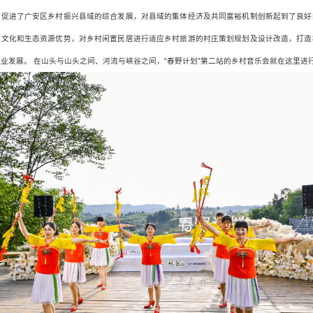
步促进了广安区乡村振兴县域的综合发展，对县域的集体经济及共同富裕机制创新起到了良好
地文化和生态资源优势，对乡村闲置民居进行适应乡村旅游的村庄策划规划及设计改造，打造
业发展。 在山头与山头之间、河流与峡谷之间，“春野计划”第二站的乡村音乐会就在这里进