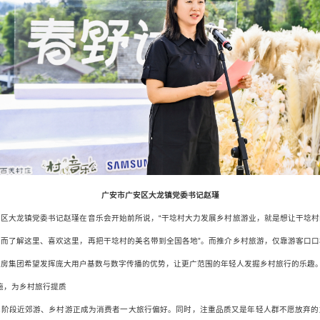
广安市广安区大龙镇党委书记赵瑾
安区大龙镇党委书记赵瑾在音乐会开始前所说，“干埝村大力发展乡村旅游业，就是想让干埝村
从而了解这里、喜欢这里，再把干埝村的美名带到全国各地”。而推介乡村旅游，仅靠游客口口
花房集团希望发挥庞大用户基数与数字传播的优势，让更广范围的年轻人发掘乡村旅行的乐趣
设施，为乡村旅行提质
现阶段近郊游、乡村游正成为消费者一大旅行偏好。同时，注重品质又是年轻人群不愿放弃的