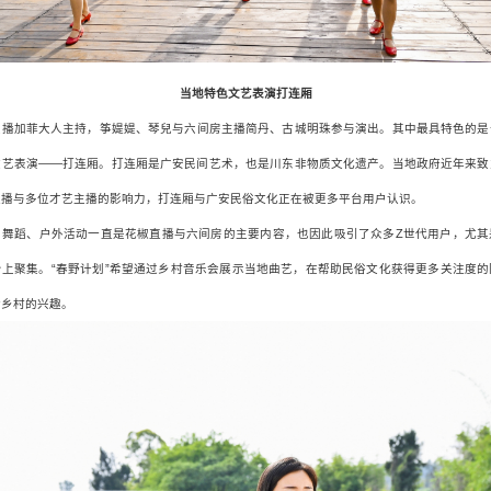
当地特色文艺表演打连厢
主播加菲大人主持，筝媞媞、琴兒与六间房主播简丹、古城明珠参与演出。其中最具特色的是
文艺表演——打连厢。打连厢是广安民间艺术，也是川东非物质文化遗产。当地政府近年来致
直播与多位才艺主播的影响力，打连厢与广安民俗文化正在被更多平台用户认识。
、舞蹈、户外活动一直是花椒直播与六间房的主要内容，也因此吸引了众多Z世代用户，尤其
台上聚集。“春野计划”希望通过乡村音乐会展示当地曲艺，在帮助民俗文化获得更多关注度的
对乡村的兴趣。