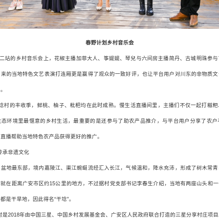
春野计划乡村音乐会
”第二站的乡村音乐会上，花椒主播加菲大人、筝媞媞、琴兒与六间房主播简丹、古城明珠参与
带来的当地特色文艺表演打连厢更是赢得了观众的一致好评，也让平台用户对川东的非物质文
解。
干埝村的丰收季，鲜桃、柚子、枇杷均在此时成熟。慢生活直播间里，主播们不仅一起打糍粑
生态环境里最惬意的乡村生活，最重要的是还参与了助农产品推介，与平台用户分享了农户
助直播帮助当地特色农产品获得更好的推广。
，传承非遗文化
川盆地最东部，境内嘉陵江、渠江蜿蜒流经汇入长江，气候温和，降水充沛，形成了树木常青
村就在距离广安市区约15公里的地方，不过据村党支部书记李春生介绍，当地有两座山头和一
都是干旱地，因此得名“干埝”。
村是2018年由中国三星、中国乡村发展基金会、广安区人民政府联合打造的三星分享村庄项