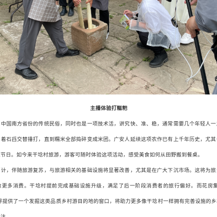
主播体验打糍粑
等中国南方省份的传统民俗，同时也是一项技术活，讲究快、准、稳，通常需要几个年轻人一
围着石舀交替捶打，直到糯米全部捣碎变成米团。广安人延续这项农作已有上千年历史，尤其
祝节日。如今来干埝村旅游，游客可随时体验这项活动，感受美食如何从田野搬到餐桌。
预计，伴随旅游复苏，与旅游相关的基础设施将显著改善，尤其是在广大下沉市场。这将为旅
激更多消费。干埝村提前完成基础设施升级，满足了后一阶段消费者的旅行偏好。而花房集
外界提供了一个发掘这类品质乡村游目的地的窗口，将助力更多像干埝村一样拥有完善设施的乡
关注。